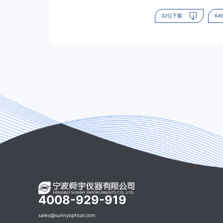
32位下载
6
4008-929-919
sales@sunnyoptical.com